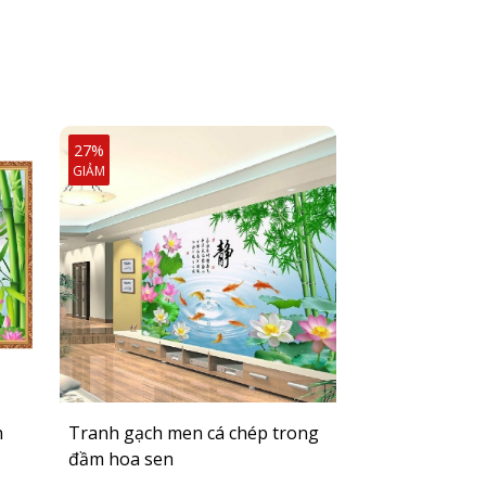
27%
27%
GIẢM
GIẢM
h
Tranh gạch men cá chép trong
Tốp tranh gạ
đầm hoa sen
quần hội ốp 