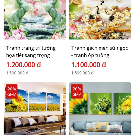
Tranh trang trí tường
Tranh gạch men sứ ngọc
họa tiết sang trọng
- tranh ốp tường
1.200.000 đ
1.100.000 đ
1.500.000 ₫
1.500.000 ₫
20%
20%
GIẢM
GIẢM