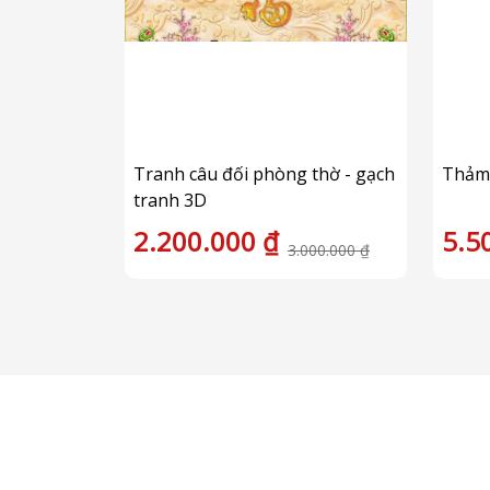
à
Tranh câu đối phòng thờ - gạch
Thảm
tranh 3D
2.200.000 ₫
5.5
500.000 ₫
3.000.000 ₫