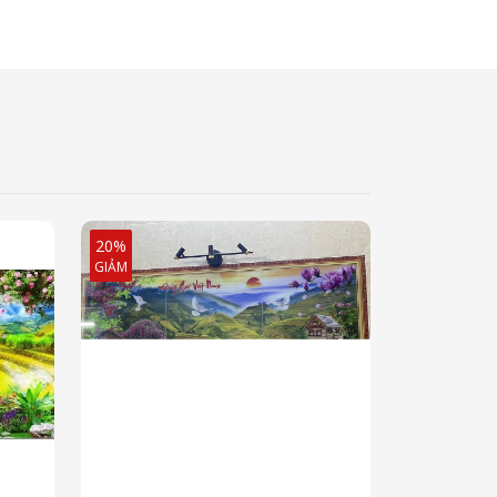
20%
GIẢM