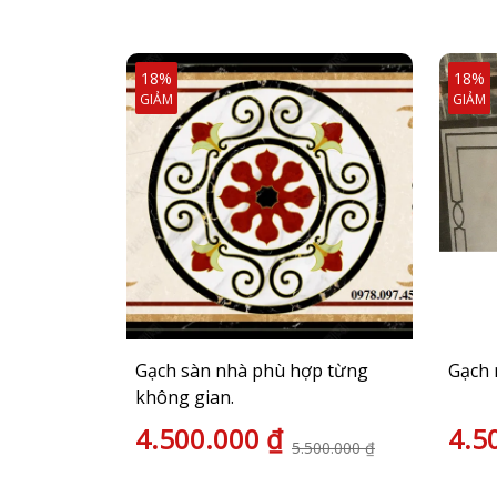
18%
18%
GIẢM
GIẢM
 thờ
Gạch sàn nhà phù hợp từng
Gạch 
không gian.
4.500.000 ₫
4.5
.000.000 ₫
5.500.000 ₫