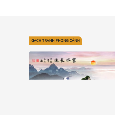
GẠCH TRANH PHONG CẢNH