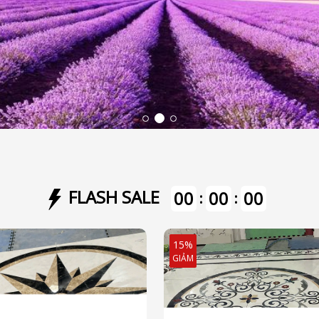
FLASH SALE
00
00
00
:
:
15%
GIẢM