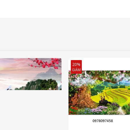
20%
GIẢM