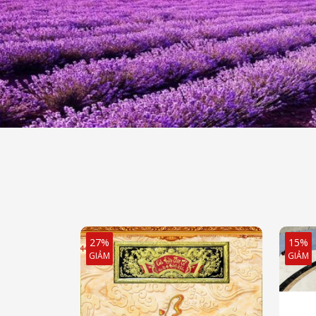
27%
15%
GIẢM
GIẢM