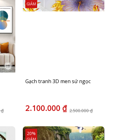
GIẢM
Gạch tranh 3D men sứ ngọc
2.100.000 ₫
 ₫
2.500.000 ₫
20%
GIẢM