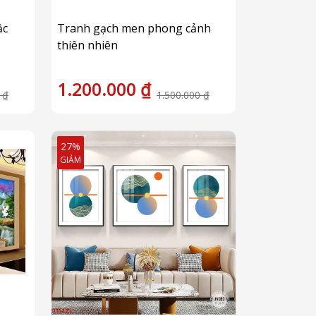
ậc
Tranh gạch men phong cảnh
thiên nhiên
1.200.000 ₫
 ₫
1.500.000 ₫
27%
GIẢM