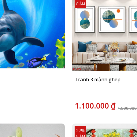
GIẢM
Tranh 3 mảnh ghép
1.100.000 ₫
1.500.000
27%
GIẢM