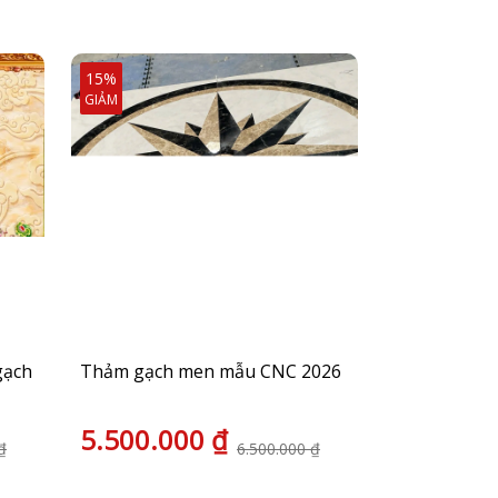
15%
15%
GIẢM
GIẢM
gạch
Thảm gạch men mẫu CNC 2026
Gạch sàn nh
5.500.000 ₫
5.500.0
₫
6.500.000 ₫