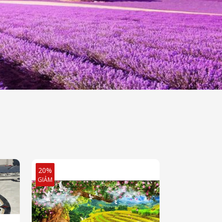
20%
20%
GIẢM
GIẢM