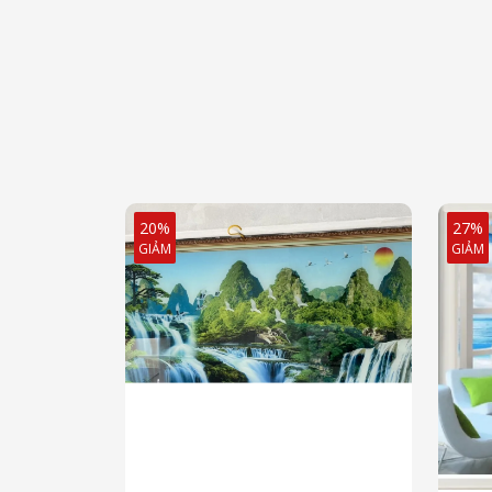
20%
27%
GIẢM
GIẢM