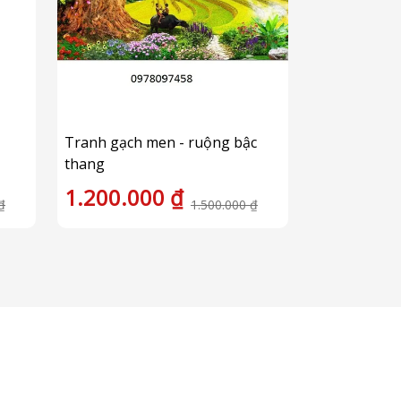
Tranh gạch men - ruộng bậc
Gạch tranh 3
thang
xanh
1.200.000 ₫
1.200.0
₫
1.500.000 ₫