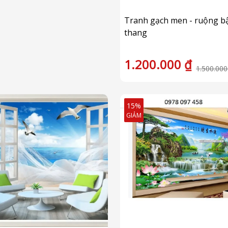
Tranh gạch men - ruộng b
thang
1.200.000 ₫
1.500.000
15%
GIẢM