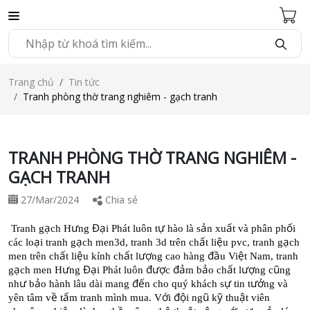
Trang chủ
Tin tức
Tranh phòng thờ trang nghiêm - gạch tranh
TRANH PHÒNG THỜ TRANG NGHIÊM -
GẠCH TRANH
27/Mar/2024
Chia sẻ
ạ
ư
Đạ
ự
ả
ấ
ố
Tranh g
ch H
ng
i Phát luôn t
hào là s
n xu
t và phân ph
i
ạ
ạ
ấ
ệ
ạ
các lo
i tranh g
ch men3d, tranh 3d trên ch
t li
u pvc, tranh g
ch
ấ
ệ
ấ
ượ
đầ
ệ
men trên ch
t li
u kính ch
t l
ng cao hàng
u Vi
t Nam, tranh
ạ
ư
Đạ
đượ
đả
ả
ấ
ượ
ũ
g
ch men H
ng
i Phát luôn
c
m b
o ch
t l
ng c
ng
ư
ả
đế
ự
ưở
nh
b
o hành lâu dài mang
n cho quý khách s
tin t
ng và
ề
ấ
ớ
độ
ũ
ỹ
ậ
yên tâm v
t
m tranh mình mua. V
i
i ng
k
thu
t viên