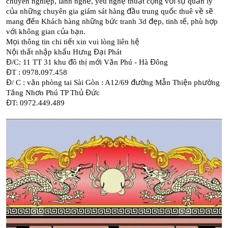
ệ
ề
ệ
ậ
ộ
ớ
ự
ả
chuyên nghi
p, lành ngh
, yêu ngh
thu
t c
ng v
i s
qu
n lý
ủ
ữ
đầ
ố
ề
ẽ
c
a nh
ng chuyên gia giám sát hàng
u trung qu
c thuê v
s
đế
ữ
ứ
đẹ
ế
ợ
mang
n Khách hàng nh
ng b
c tranh 3d
p, tinh t
, phù h
p
ớ
ủ
ạ
v
i không gian c
a b
n.
ọ
ế
ệ
M
i thông tin chi ti
t xin vui lòng liên h
ộ
ấ
ậ
ẩ
ư
Đạ
N
i th
t nh
p kh
u H
ng
i Phát
Đ
đ
ị
ớ
ă
Đ
/C: 11 TT 31 khu
ô th
m
i V
n Phú - Hà
ông
Đ
T : 0978.097.458
Đ
ă
đườ
ẫ
ệ
ườ
/ C : v
n phòng tai Sài Gòn : A12/69
ng M
n Thi
n ph
ng
ă
ơ
ủ
Đứ
T
ng Nh
n Phú TP Th
c
Đ
T: 0972.449.489