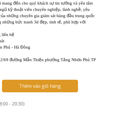
đế
ự
ưở
ài mang
n cho quý khách s
tin t
ng và yên tâm
ũ
ỹ
ậ
ệ
ề
 ng
k
thu
t viên chuyên nghi
p, lành ngh
, yêu
ủ
ữ
đầ
ố
c
a nh
ng chuyên gia giám sát hàng
u trung qu
c
ữ
ứ
đẹ
ế
ợ
ớ
g nh
ng b
c tranh 3d
p, tinh t
, phù h
p v
i
ệ
 liên h
hát
Đ
n Phú - Hà
ông
đườ
ẫ
ệ
ườ
ă
ơ
12/69
ng M
n Thi
n ph
ng T
ng Nh
n Phú TP
Thêm vào giỏ hàng
:00 - 20:30)