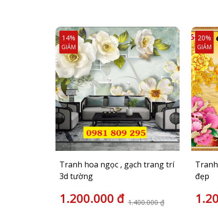
14%
20%
GIẢM
GIẢM
Tranh hoa ngọc , gạch trang trí
Tranh 
3d tường
đẹp
1.200.000 đ
1.2
1.400.000 ₫