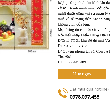
ượ
ũ
ư
ả
l
ng c
ng nh
b
o hành lâu d
ề
ấ
ớ
độ
v
t
m tranh mình mua. V
i
i
ệ
ậ
ộ
ớ
ự
ả
ngh
thu
t c
ng v
i s
qu
n lý 
ề
ẽ
đế
thuê v
s
mang
n Khách hàn
ủ
ạ
không gian c
a b
n.
ọ
ế
M
i thông tin chi ti
t xin vui lòng
ộ
ấ
ậ
ẩ
ư
Đạ
N
i th
t nh
p kh
u H
ng
i P
Đ
đ
ị
ớ
ă
/C: 11 TT 31 khu
ô th
m
i V
Đ
T : 0978.097.458
Đ
ă
/ C : v
n phòng tai Sài Gòn : A
ủ
Đứ
Th
c
Đ
T: 0972.449.489
Mua ngay
Đặt mua qua hotline (8
0978.097.458