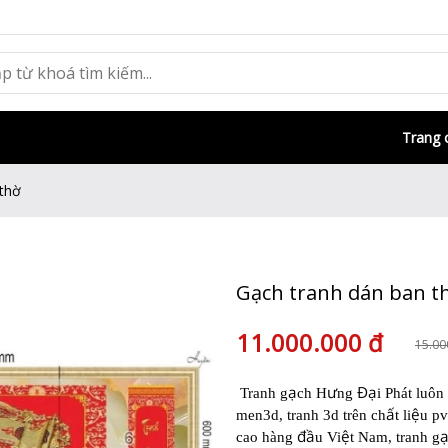
Trang 
 thờ
Gạch tranh dán ban t
11.000.000 đ
15.00
ạ
ư
Đạ
Tranh g
ch H
ng
i Phát luôn 
ấ
ệ
men3d, tranh 3d trên ch
t li
u pv
đầ
ệ
cao hàng
u Vi
t Nam, tranh g