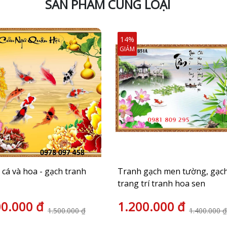
SẢN PHẨM CÙNG LOẠI
14%
GIẢM
cá và hoa - gạch tranh
Tranh gạch men tường, gạc
trang trí tranh hoa sen
00.000 đ
1.200.000 đ
1.500.000 ₫
1.400.000 ₫