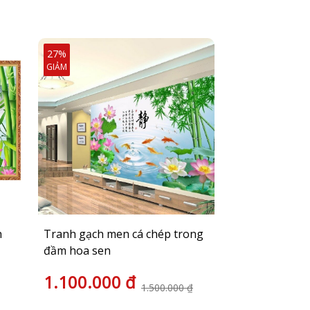
27%
27%
GIẢM
GIẢM
h
Tranh gạch men cá chép trong
Tốp tranh gạ
đầm hoa sen
quần hội ốp 
1.100.000 đ
1.100.00
1.500.000 ₫