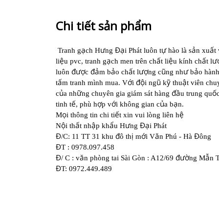
Chi tiết sản phẩm
ạ
ư
Đạ
ự
ả
ấ
Tranh g
ch H
ng
i Phát luôn t
hào là s
n xu
t
ệ
ạ
ấ
ệ
ấ
ư
li
u pvc, tranh g
ch men trên ch
t li
u kính ch
t l
đượ
đả
ả
ấ
ượ
ũ
ư
ả
luôn
c
m b
o ch
t l
ng c
ng nh
b
o hành
ấ
ớ
độ
ũ
ỹ
ậ
t
m tranh mình mua. V
i
i ng
k
thu
t viên chu
ủ
ữ
đầ
ố
c
a nh
ng chuyên gia giám sát hàng
u trung qu
ế
ợ
ớ
ủ
ạ
tinh t
, phù h
p v
i không gian c
a b
n.
ọ
ế
ệ
M
i thông tin chi ti
t xin vui lòng liên h
ộ
ấ
ậ
ẩ
ư
Đạ
N
i th
t nh
p kh
u H
ng
i Phát
Đ
đ
ị
ớ
ă
Đ
/C: 11 TT 31 khu
ô th
m
i V
n Phú - Hà
ông
Đ
T : 0978.097.458
Đ
ă
đườ
ẫ
/ C : v
n phòng tai Sài Gòn : A12/69
ng M
n 
Đ
T: 0972.449.489