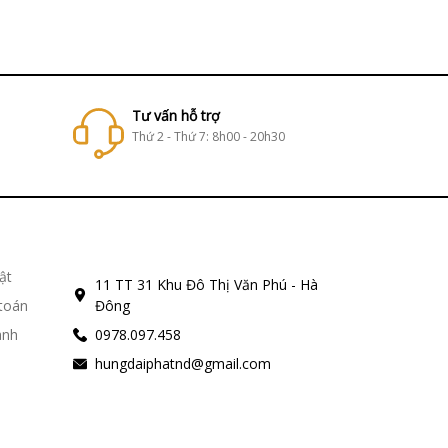
Tư vấn hỗ trợ
Thứ 2 - Thứ 7: 8h00 - 20h30
ật
11 TT 31 Khu Đô Thị Văn Phú - Hà
 toán
Đông
ành
0978.097.458
hungdaiphatnd@gmail.com