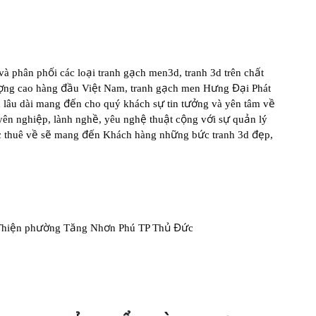
ố
ạ
ạ
ấ
 và phân ph
i các lo
i tranh g
ch men3d, tranh 3d trên ch
t
ợ
đầ
ệ
ạ
ư
Đạ
ng cao hàng
u Vi
t Nam, tranh g
ch men H
ng
i Phát
đế
ự
ưở
ề
 lâu dài mang
n cho quý khách s
tin t
ng và yên tâm v
ệ
ề
ệ
ậ
ộ
ớ
ự
ả
yên nghi
p, lành ngh
, yêu ngh
thu
t c
ng v
i s
qu
n lý
ề
ẽ
đế
ữ
ứ
đẹ
c thuê v
s
mang
n Khách hàng nh
ng b
c tranh 3d
p,
ệ
ườ
ă
ơ
ủ
Đứ
Thi
n ph
ng T
ng Nh
n Phú TP Th
c