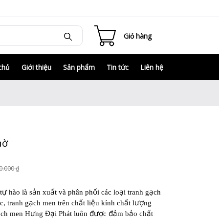
Giỏ hàng
chủ
Giới thiệu
Sản phẩm
Tin tức
Liên hệ
hờ
0.000 ₫
ự
ả
ấ
ố
ạ
ạ
t
hào là s
n xu
t và phân ph
i các lo
i tranh g
ch
ạ
ấ
ệ
ấ
ượ
c, tranh g
ch men trên ch
t li
u kính ch
t l
ng
ạ
ư
Đạ
đượ
đả
ả
ấ
ch men H
ng
i Phát luôn
c
m b
o ch
t