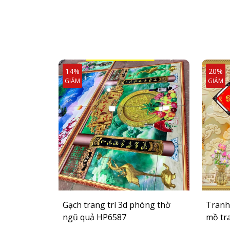
14%
20%
GIẢM
GIẢM
Gạch trang trí 3d phòng thờ
Tranh
ngũ quả HP6587
mồ tr