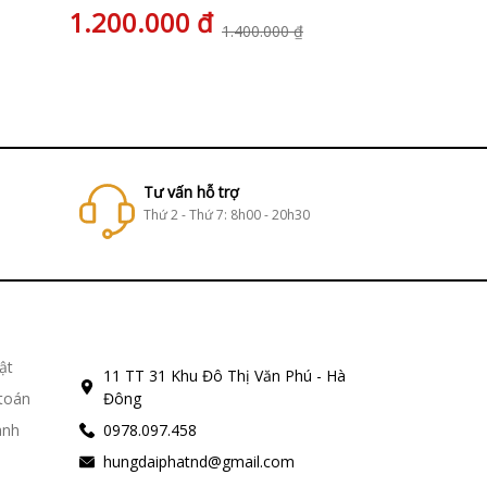
1.200.000 đ
1.200.00
1.400.000 ₫
Tư vấn hỗ trợ
Thứ 2 - Thứ 7: 8h00 - 20h30
ật
11 TT 31 Khu Đô Thị Văn Phú - Hà
 toán
Đông
ành
0978.097.458
hungdaiphatnd@gmail.com