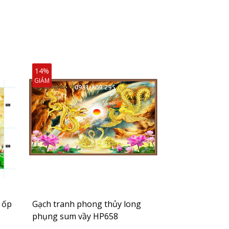
14%
14%
GIẢM
GIẢM
 ốp
Gạch tranh phong thủy long
Tranh câu đối
phụng sum vầy HP658
phòng thờ hp