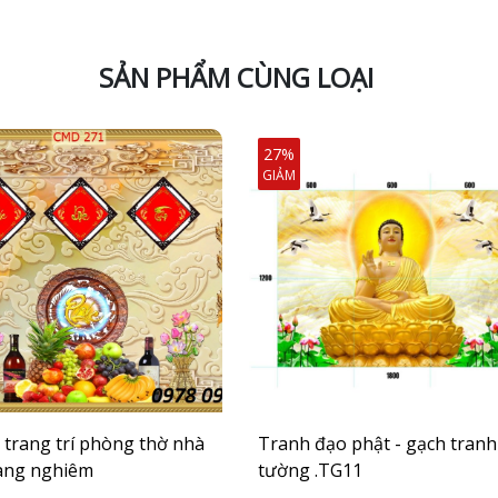
SẢN PHẨM CÙNG LOẠI
27%
GIẢM
 trang trí phòng thờ nhà
Tranh đạo phật - gạch tranh
ang nghiêm
tường .TG11