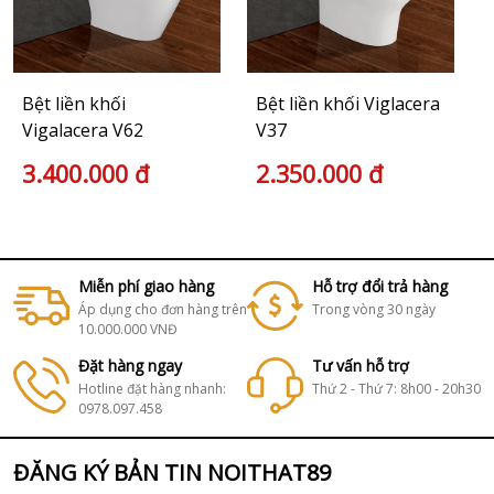
Bệt liền khối
Bệt liền khối Viglacera
Vigalacera V62
V37
3.400.000 đ
2.350.000 đ
Miễn phí giao hàng
Hỗ trợ đổi trả hàng
Áp dụng cho đơn hàng trên
Trong vòng 30 ngày
10.000.000 VNĐ
Đặt hàng ngay
Tư vấn hỗ trợ
Hotline đặt hàng nhanh:
Thứ 2 - Thứ 7: 8h00 - 20h30
0978.097.458
ĐĂNG KÝ BẢN TIN NOITHAT89