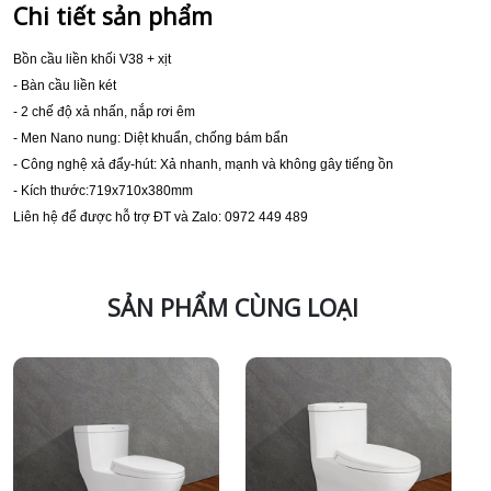
Chi tiết sản phẩm
Bồn cầu liền khối V38 + xịt
- Bàn cầu liền két
- 2 chế độ xả nhấn, nắp rơi êm
- Men Nano nung: Diệt khuẩn, chống bám bẩn
- Công nghệ xả đẩy-hút: Xả nhanh, mạnh và không gây tiếng ồn
- Kích thước:719x710x380mm
Liên hệ để được hỗ trợ ĐT và Zalo: 0972 449 489
SẢN PHẨM CÙNG LOẠI