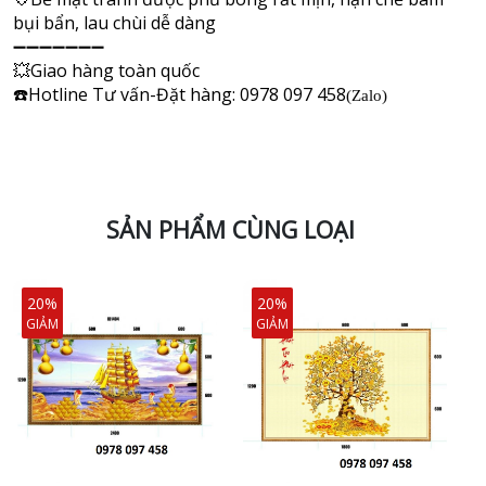
bụi bẩn, lau chùi dễ dàng
➖➖➖➖➖➖➖
💥
Giao hàng toàn quốc
Hotline Tư vấn-Đặt hàng: 0978 097 458
☎
(Zalo)
SẢN PHẨM CÙNG LOẠI
20%
20%
GIẢM
GIẢM