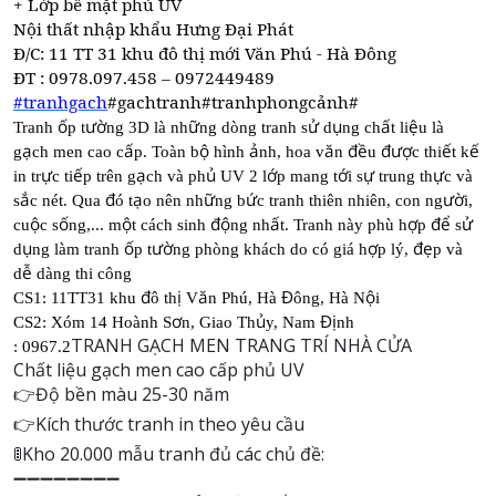
+ Lớp bề mặt phủ UV
Nội thất nhập khẩu Hưng Đại Phát
Đ/C: 11 TT 31 khu đô thị mới Văn Phú - Hà Đông
ĐT : 0978.097.458 – 0972449489
#tranhgach
#gachtranh#tranhphongcảnh#
ố
ườ
ữ
ử
ụ
ấ
ệ
Tranh
p t
ng 3D là nh
ng dòng tranh s
d
ng ch
t li
u là
ạ
ấ
ộ
ả
ă
đề
đượ
ế
ế
g
ch men cao c
p. Toàn b
hình
nh, hoa v
n
u
c thi
t k
ự
ế
ạ
ủ
ớ
ớ
ự
ự
in tr
c ti
p trên g
ch và ph
UV 2 l
p mang t
i s
trung th
c và
ắ
đ
ạ
ữ
ứ
ườ
s
c nét. Qua
ó t
o nên nh
ng b
c tranh thiên nhiên, con ng
i,
ộ
ố
ộ
độ
ấ
ợ
để
ử
cu
c s
ng,... m
t cách sinh
ng nh
t. Tranh này phù h
p
s
ụ
ố
ườ
ợ
đẹ
d
ng làm tranh
p t
ng phòng khách do có giá h
p lý,
p và
ễ
d
dàng thi công
đ
ị
ă
Đ
ộ
CS1: 11TT31 khu
ô th
V
n Phú, Hà
ông, Hà N
i
ơ
ủ
Đị
CS2: Xóm 14 Hoành S
n, Giao Th
y, Nam
nh
TRANH GẠCH MEN TRANG TRÍ NHÀ CỬA
: 0967.2
Chất liệu gạch men cao cấp phủ UV
👉
Độ bền màu 25-30 năm
👉
Kích thước tranh in theo yêu cầu
🚦
Kho 20.000 mẫu tranh đủ các chủ đề:
➖➖➖➖➖➖➖➖