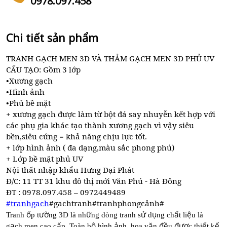
0978.097.458
Chi tiết sản phẩm
TRANH GẠCH MEN 3D VÀ THẢM GẠCH MEN 3D PHỦ UV
CẤU TẠO: Gồm 3 lớp
•Xương gạch
•Hình ảnh
•Phủ bề mặt
+ xương gạch được làm từ bột đá say nhuyễn kết hợp với
các phụ gia khác tạo thành xương gạch vì vậy siêu
bền,siêu cứng = khả năng chịu lực tốt.
+ lớp hình ảnh ( đa dạng,màu sắc phong phú)
+ Lớp bề mặt phủ UV
Nội thất nhập khẩu Hưng Đại Phát
Đ/C: 11 TT 31 khu đô thị mới Văn Phú - Hà Đông
ĐT : 0978.097.458 – 0972449489
#tranhgach
#gachtranh#tranhphongcảnh#
ố
ườ
ữ
ử
ụ
ấ
ệ
Tranh
p t
ng 3D là nh
ng dòng tranh s
d
ng ch
t li
u là
ạ
ấ
ộ
ả
ă
đề
đượ
ế
ế
g
ch men cao c
p. Toàn b
hình
nh, hoa v
n
u
c thi
t k