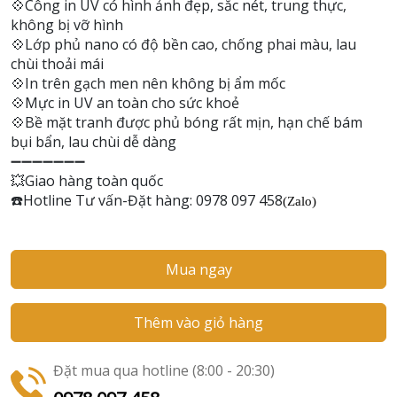
💠
Công in UV có hình ảnh đẹp, sắc nét, trung thực,
không bị vỡ hình
💠
Lớp phủ nano có độ bền cao, chống phai màu, lau
chùi thoải mái
💠
In trên gạch men nên không bị ẩm mốc
💠
Mực in UV an toàn cho sức khoẻ
💠
Bề mặt tranh được phủ bóng rất mịn, hạn chế bám
bụi bẩn, lau chùi dễ dàng
➖➖➖➖➖➖➖
💥
Giao hàng toàn quốc
Hotline Tư vấn-Đặt hàng: 0978 097 458
☎
(Zalo)
Mua ngay
Thêm vào giỏ hàng
Đặt mua qua hotline (8:00 - 20:30)