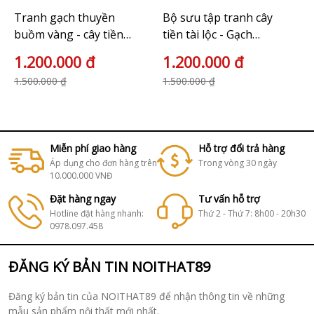
Tranh gạch thuyền
Bộ sưu tập tranh cây
buồm vàng - cây tiền
tiền tài lộc - Gạch
tài lộc
tranh đẹp 2023
1.200.000 đ
1.200.000 đ
1.500.000 ₫
1.500.000 ₫
Miễn phí giao hàng
Hỗ trợ đổi trả hàng
Áp dụng cho đơn hàng trên
Trong vòng 30 ngày
10.000.000 VNĐ
Đặt hàng ngay
Tư vấn hỗ trợ
Hotline đặt hàng nhanh:
Thứ 2 - Thứ 7: 8h00 - 20h30
0978.097.458
ĐĂNG KÝ BẢN TIN NOITHAT89
Đăng ký bản tin của NOITHAT89 để nhận thông tin về những
mẫu sản phẩm nội thất mới nhất.