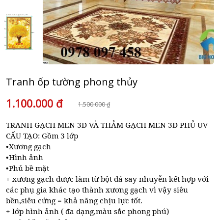
Tranh ốp tường phong thủy
1.100.000 đ
1.500.000 ₫
TRANH GẠCH MEN 3D VÀ THẢM GẠCH MEN 3D PHỦ UV
CẤU TẠO: Gồm 3 lớp
•Xương gạch
•Hình ảnh
•Phủ bề mặt
+ xương gạch được làm từ bột đá say nhuyễn kết hợp với
các phụ gia khác tạo thành xương gạch vì vậy siêu
bền,siêu cứng = khả năng chịu lực tốt.
+ lớp hình ảnh ( đa dạng,màu sắc phong phú)