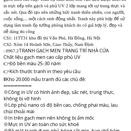
ự
ế
ạ
ủ
ớ
ớ
ự
ự
in tr
c ti
p trên g
ch và ph
UV 2 l
p mang t
i s
trung th
c và
ắ
đ
ạ
ữ
ứ
ườ
s
c nét. Qua
ó t
o nên nh
ng b
c tranh thiên nhiên, con ng
i,
ộ
ố
ộ
độ
ấ
ợ
để
ử
cu
c s
ng,... m
t cách sinh
ng nh
t. Tranh này phù h
p
s
ụ
ố
ườ
ợ
đẹ
d
ng làm tranh
p t
ng phòng khách do có giá h
p lý,
p và
ễ
d
dàng thi công
đ
ị
ă
Đ
ộ
CS1: 11TT31 khu
ô th
V
n Phú, Hà
ông, Hà N
i
ơ
ủ
Đị
CS2: Xóm 14 Hoành S
n, Giao Th
y, Nam
nh
TRANH GẠCH MEN TRANG TRÍ NHÀ CỬA
: 0967.2
Chất liệu gạch men cao cấp phủ UV
👉
Độ bền màu 25-30 năm
👉
Kích thước tranh in theo yêu cầu
🚦
Kho 20.000 mẫu tranh đủ các chủ đề:
➖➖➖➖➖➖➖➖
💠
Công in UV có hình ảnh đẹp, sắc nét, trung thực,
không bị vỡ hình
💠
Lớp phủ nano có độ bền cao, chống phai màu, lau
chùi thoải mái
💠
In trên gạch men nên không bị ẩm mốc
💠
Mực in UV an toàn cho sức khoẻ
💠
Bề mặt tranh được phủ bóng rất mịn, hạn chế bám